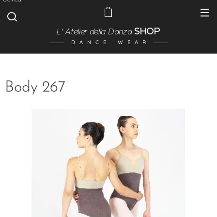
SHOP
L' Atelier della Danza
D A N C E W E A R
Body 267