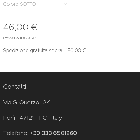
Colore SOTTO
46,00
€
Prezzo IVA inclusa
Spedizione gratuita sopra i 150,00 €
Contatti
Via G. Querzoli 2K
Forlì - 47121 - FC - Italy
Telefono:
+39 333 6501260