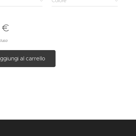
Colore
€
clusa
ggiungi al carrello