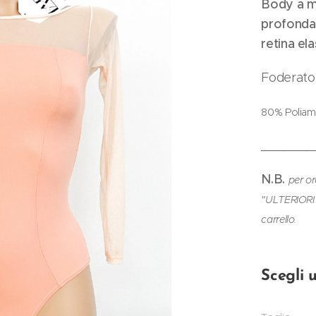
Body a ma
profonda,
retina ela
Foderato 
80% Poliam
_______
N.B.
per or
"ULTERIORI 
carrello.
Scegli 