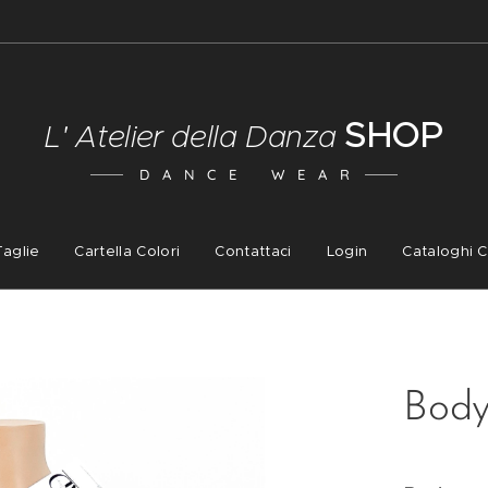
SHOP
L' Atelier della Danza
D A N C E W E A R
Taglie
Cartella Colori
Contattaci
Login
Cataloghi C
Body