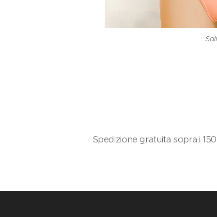
Bor
Sa
Sa
N
C
Spedizione gratuita sopra i 15